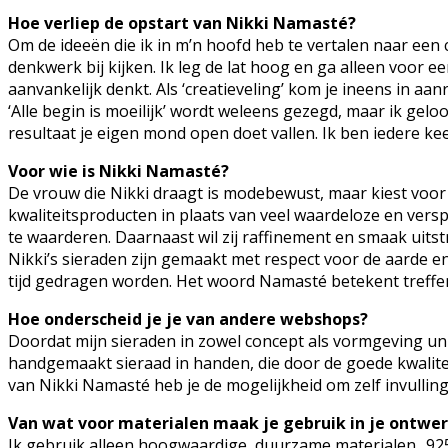
Hoe verliep de opstart van
Nikki Namasté?
Om de ideeën die ik in m’n hoofd heb te vertalen naar een c
denkwerk bij kijken. Ik leg de lat hoog en ga alleen voor ee
aanvankelijk denkt. Als ‘creatieveling’ kom je ineens in a
‘Alle begin is moeilijk’ wordt weleens gezegd, maar ik geloo
resultaat je eigen mond open doet vallen. Ik ben iedere ke
Voor wie is Nikki Namasté?
De vrouw die Nikki draagt ​​is modebewust, maar kiest voor 
kwaliteitsproducten in plaats van veel waardeloze en versp
te waarderen. Daarnaast wil zij raffinement en smaak uitst
Nikki’s sieraden zijn gemaakt met respect voor de aarde e
tijd gedragen worden. Het woord Namasté betekent treffend
Hoe onderscheid je je van andere webshops?
Doordat mijn sieraden in zowel concept als vormgeving un
handgemaakt sieraad in handen, die door de goede kwaliteit 
van Nikki Namasté heb je de mogelijkheid om zelf invullin
Van wat voor materialen maak je gebruik in je ontwe
Ik gebruik alleen hoogwaardige, duurzame materialen. .925 