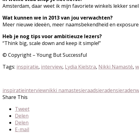
Amsterdam, daar weet ik mijn favoriete winkels lekker snel
Wat kunnen we in 2013 van jou verwachten?
Meer nieuwe ideeën, meer naamsbekendheid en exposure. 
Heb je nog tips voor ambitieuze lezers?
“Think big, scale down and keep it simple!”
© Copyright – Young But Successful
Tags:
inspiratie
,
interview
,
Lydia Kielstra
,
Nikki Namasté
,
w
inspiratie
interview
nikki namaste
sieraad
sieraden
sieraden
Share This
Tweet
Delen
Delen
E-mail