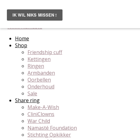
skip to Main Content
Vanaf 60 euro gratis bezorgd-binnen 3 werkdagen in heel
Home
Shop
Friendship cuff
Kettingen
Ringen
Armbanden
Oorbellen
Onderhoud
Sale
Share ring
Make-A-Wish
CliniClowns
War Child
Namasté Foundation
Stichting Opkikker