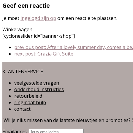
Geef een reactie
Je moet
ingelogd zijn op
om een reactie te plaatsen.
Winkelwagen
[cycloneslider id="banner-shop"]
previous post:
After a lovely summer day, comes a bea
next post:
Grazia Gift Suite
KLANTENSERVICE
veelgestelde vragen
onderhoud instructies
retourbeleid
ringmaat hulp
contact
Wil je niks missen van de laatste nieuwtjes en promoties? 
Emailadres: